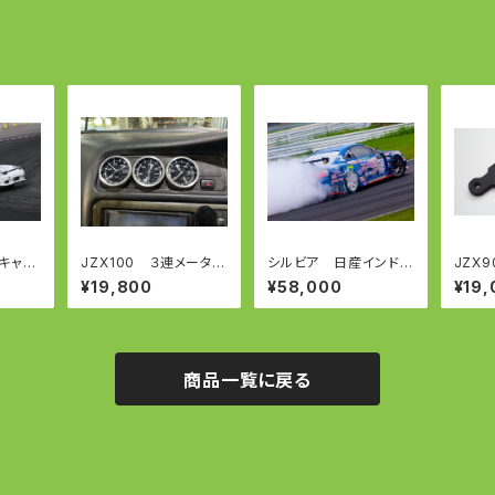
キャリ
JZX100 ３連メーター
シルビア 日産インドラ
JZX9
ALIP
パネル
ム用 TWIN CALIPE
ALIP
¥19,800
¥58,000
¥19,
ンキャリ
R KIT ツインキャリパー
ャリパ
油圧サイド
キット 油圧サイド
Ⅱ/ク
商品一覧に戻る