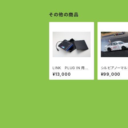
その他の商品
LINK PLUG IN 用
シルビアノーマル
ECUケース
パー用 TWIN C
¥13,000
¥99,000
ER KIT ツイ
パーキット 