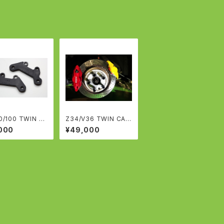
0/100 TWIN C
Z34/V36 TWIN CALI
ER KIT ツインキ
PER KIT ツインキャ
000
¥49,000
ーキット マーク
リパーキット アケボノブ
レスタ/チェイサー
レーキ用